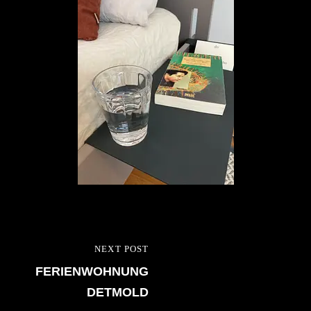
Beitragsnavigation
NEXT POST
NEXT
FERIENWOHNUNG
POST
DETMOLD