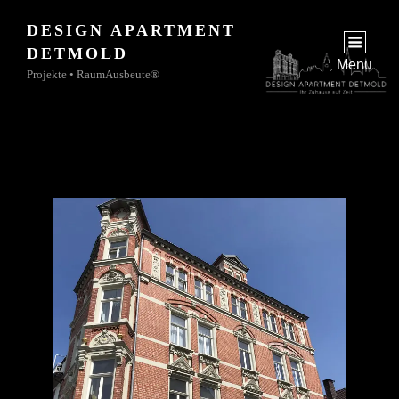
DESIGN APARTMENT
jetzt
DETMOLD
zur Buchungsanfrage
Menu
Projekte • RaumAusbeute®