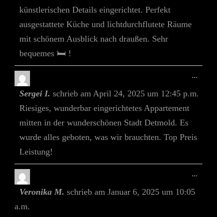
künstlerischen Details eingerichtet. Perfekt
ausgestattete Küche und lichtdurchflutete Räume
mit schönem Ausblick nach draußen. Sehr
bequemes 🛏️ !
Diese
...
Meta
Sergei I.
schrieb am
April 24, 2025
um
12:45 p.m.
Ein-/
Riesiges, wunderbar eingerichtetes Appartement
mitten in der wunderschönen Stadt Detmold. Es
wurde alles geboten, was wir brauchten. Top Preis
Leistung!
Diese
...
Meta
Veronika M.
schrieb am
Januar 6, 2025
um
10:05
Ein-/
a.m.