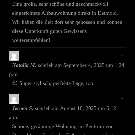
Eine große, sehr schöne und geschmackvoll
eingerichtete Altbauwohnung direkt in Detmold.
Wir haben die Zeit dort sehr genossen und können
diese Unterkunft guten Gewissens
weiterempfehlen!
Diese
...
Meta
Natalia M.
schrieb am
September 4, 2025
um
1:24
Ein-/
p.m.
😊 Super stylisch, perfekte Lage, top
Diese
...
Meta
Jeroen S.
schrieb am
August 18, 2025
um
6:12
Ein-/
a.m.
Schöne, geräumige Wohnung im Zentrum von