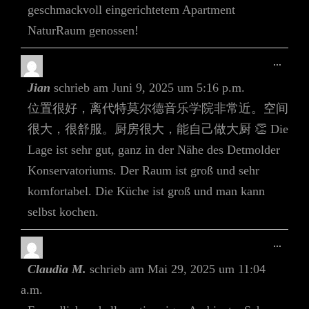
geschmackvoll eingerichtetem Apartment
NaturRaum genossen!
Diese
...
Meta
Jian
schrieb am
Juni 9, 2025
um
5:16 p.m.
Ein-/
位置很好，离代特莫尔德音乐学院非常近。空间
很大，很舒服。厨房很大，能自己做大厨 👏 Die
Lage ist sehr gut, ganz in der Nähe des Detmolder
Konservatoriums. Der Raum ist groß und sehr
komfortabel. Die Küche ist groß und man kann
selbst kochen.
Diese
...
Meta
Claudia M.
schrieb am
Mai 29, 2025
um
11:04
Ein-/
a.m.