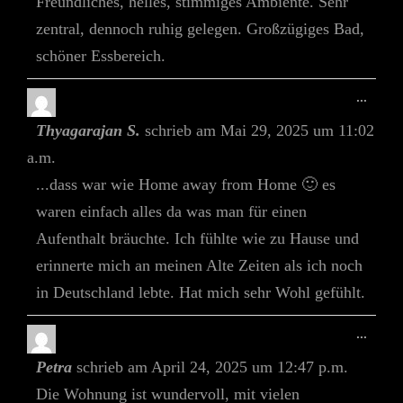
Freundliches, helles, stimmiges Ambiente. Sehr
zentral, dennoch ruhig gelegen. Großzügiges Bad,
schöner Essbereich.
Diese
...
Meta
Thyagarajan S.
schrieb am
Mai 29, 2025
um
11:02
Ein-/
a.m.
...dass war wie Home away from Home 🙂 es
waren einfach alles da was man für einen
Aufenthalt bräuchte. Ich fühlte wie zu Hause und
erinnerte mich an meinen Alte Zeiten als ich noch
in Deutschland lebte. Hat mich sehr Wohl gefühlt.
Diese
...
Meta
Petra
schrieb am
April 24, 2025
um
12:47 p.m.
Ein-/
Die Wohnung ist wundervoll, mit vielen