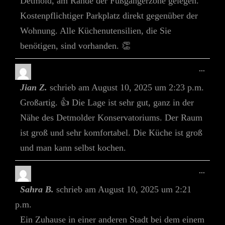
Detmold, am Rande der Fußgängerzone gelegen.
Kostenpflichtiger Parkplatz direkt gegenüber der
Wohnung. Alle Küchenutensilien, die Sie
benötigen, sind vorhanden. 👏
Diese
...
Meta
Jian Z.
schrieb am
August 10, 2025
um
2:23 p.m.
Ein-/
Großartig. 👍 Die Lage ist sehr gut, ganz in der
Nähe des Detmolder Konservatoriums. Der Raum
ist groß und sehr komfortabel. Die Küche ist groß
und man kann selbst kochen.
Diese
...
Meta
Sahra B.
schrieb am
August 10, 2025
um
2:21
Ein-/
p.m.
Ein Zuhause in einer anderen Stadt bei dem einem