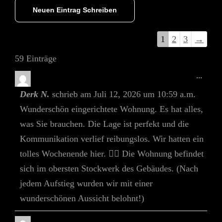
Navigation
1
2
3
→
der
59 Einträge
Gästebuchliste
Diese
...
Meta
Derk N.
schrieb am
Juli 12, 2026
um
10:59 a.m.
Ein-/
Wunderschön eingerichtete Wohnung. Es hat alles,
was Sie brauchen. Die Lage ist perfekt und die
Kommunikation verlief reibungslos. Wir hatten ein
tolles Wochenende hier. 👌🏼 Die Wohnung befindet
sich im obersten Stockwerk des Gebäudes. (Nach
jedem Aufstieg wurden wir mit einer
wunderschönen Aussicht belohnt!)
Diese
...