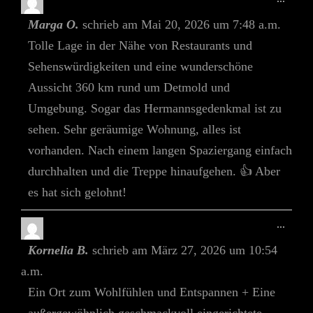
Meta
Marga O.
schrieb am
Mai 20, 2026
um
7:48 a.m.
Ein-/
Tolle Lage in der Nähe von Restaurants und
Sehenswürdigkeiten und eine wunderschöne
Aussicht 360 km rund um Detmold und
Umgebung. Sogar das Hermannsgedenkmal ist zu
sehen. Sehr geräumige Wohnung, alles ist
vorhanden. Nach einem langen Spaziergang einfach
durchhalten und die Treppe hinaufgehen. 👍 Aber
es hat sich gelohnt!
Diese
...
Meta
Kornelia B.
schrieb am
März 27, 2026
um
10:54
Ein-/
a.m.
Ein Ort zum Wohlfühlen und Entspannen + Eine
außergewöhnlich geschmackvoll eingerichtete