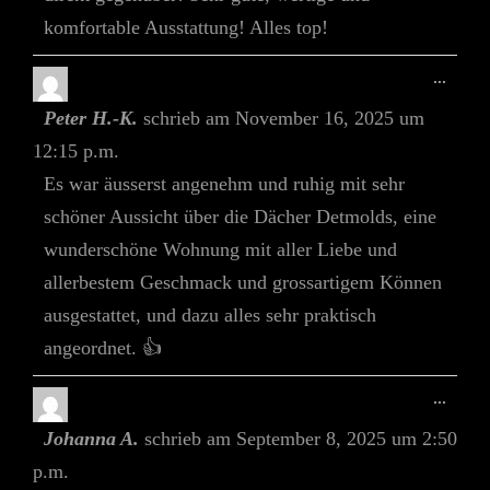
komfortable Ausstattung! Alles top!
Diese
...
Meta
Peter H.-K.
schrieb am
November 16, 2025
um
Ein-/
12:15 p.m.
Es war äusserst angenehm und ruhig mit sehr
schöner Aussicht über die Dächer Detmolds, eine
wunderschöne Wohnung mit aller Liebe und
allerbestem Geschmack und grossartigem Können
ausgestattet, und dazu alles sehr praktisch
angeordnet. 👍
Diese
...
Meta
Johanna A.
schrieb am
September 8, 2025
um
2:50
Ein-/
p.m.