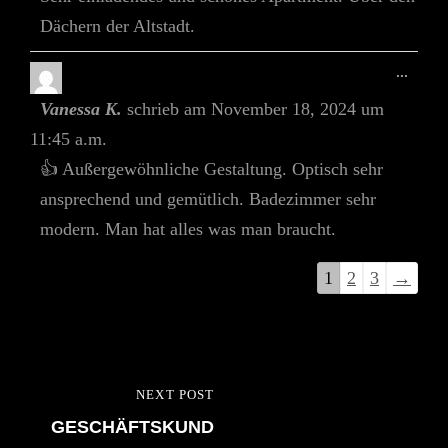
Dächern der Altstadt.
Diese
...
Meta
Vanessa K.
schrieb am
November 18, 2024
um
Ein-/
11:45 a.m.
👍 Außergewöhnliche Gestaltung. Optisch sehr
ansprechend und gemütlich. Badezimmer sehr
modern. Man hat alles was man braucht.
Navigation
1
2
3
→
der
Gästebuchliste
Beitragsnavigation
NEXT POST
NEXT
GESCHÄFTSKUND
POST