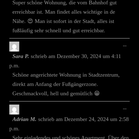
Super schöne Wohnung, die vom Bahnhof gut
erreichbar ist. Man findet alles wichtige in de
Nähe. 😍 Man ist sofort in der Stadt, alles ist
fußläufig sehr schnell und gut erreichbar.
Diese
...
Meta
Sara P.
schrieb am
Dezember 30, 2024
um
4:11
Ein-/
p.m.
Schöne angerichtete Wohnung in Stadtzentrum,
direkt am Anfang der Fußgängerzone.
Geschmackvoll, hell und gemütlich 😁
Diese
...
Meta
Adrian M.
schrieb am
Dezember 24, 2024
um
2:58
Ein-/
p.m.
Sehr einladendes und schönes Apartment. Über den