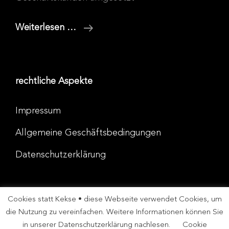
Geschäftskunden
Weiterlesen …
rechtliche Aspekte
Impressum
Allgemeine Geschäftsbedingungen
Datenschutzerklärung
Cookies statt Kekse • diese Webseite verwendet Cookies, um
Copyright © 2026
Design Apartment Detmold
|
die Nutzung zu vereinfachen. Weitere Informationen können Sie
PhotoFocus By
Catch Themes
in unserer Datenschutzerklärung nachlesen.
Cookie